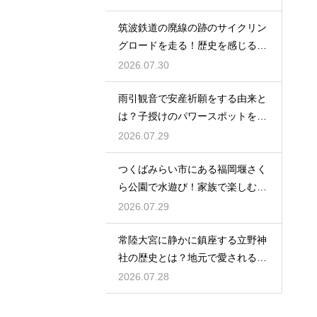
筑波鉄道の廃線の跡のサイクリン
グロードを走る！歴史を感じる自
転車の旅
2026.07.30
雨引観音で安産祈願をする由来と
は？子授けのパワースポットを徹
底解説
2026.07.29
つくばみらい市にある福岡堰さく
ら公園で水遊び！家族で楽しむ休
日の午後
2026.07.29
常陸大宮に静かに鎮座する立野神
社の歴史とは？地元で愛される信
仰の拠点
2026.07.28