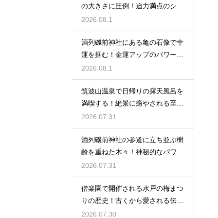
の大きさに圧倒！迫力満点のシン
ボル
2026.08.1
酒列磯前神社にある亀の石像で幸
運を掴む！金運アップのパワース
ポット
2026.08.1
筑波山温泉で日帰りの露天風呂を
満喫する！絶景に癒やされる至福
の時間
2026.07.31
酒列磯前神社の参道に立ち並ぶ樹
齢を重ねた木々！神秘的なパワー
を満喫
2026.07.31
偕楽園で開催される水戸の梅まつ
りの歴史！古くから愛される伝統
の由来
2026.07.30