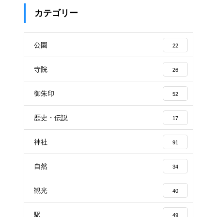
カテゴリー
公園
22
寺院
26
御朱印
52
歴史・伝説
17
神社
91
自然
34
観光
40
駅
49