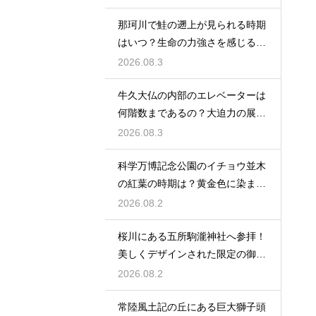
那珂川で鮭の遡上が見られる時期
はいつ？生命の力強さを感じる秋
の風物詩
2026.08.3
牛久大仏の内部のエレベーターは
何階数まであるの？大迫力の展望
を満喫
2026.08.3
科学万博記念公園のイチョウ並木
の紅葉の時期は？黄金色に染まる
秋の絶景
2026.08.2
桜川にある五所駒瀧神社へ参拝！
美しくデザインされた限定の御朱
印の魅力
2026.08.2
常陸風土記の丘にある巨大獅子頭