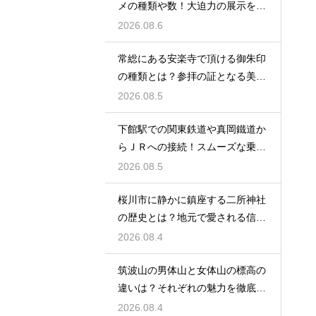
メの種類や数！大迫力の展示を徹
底解説
2026.08.6
常総にある安楽寺で頂ける御朱印
の種類とは？参拝の証となる美し
い記録
2026.08.5
下館駅での関東鉄道や真岡鐵道か
らＪＲへの接続！スムーズな乗り
換え術
2026.08.5
桜川市に静かに鎮座する二所神社
の歴史とは？地元で愛される信仰
の拠点
2026.08.4
筑波山の男体山と女体山の標高の
違いは？それぞれの魅力を徹底解
説する
2026.08.4