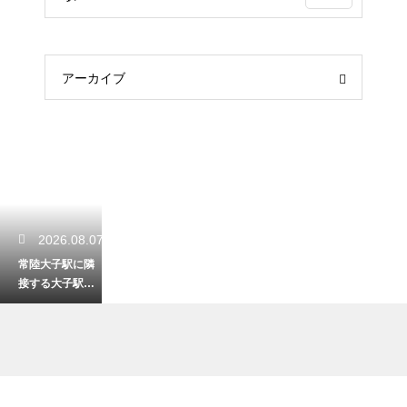
アーカイブ
2026.08.07
常陸大子駅に隣
接する大子駅の
機関区の歴史！
鉄道ファン必見
のレトロな姿
2026.08.06