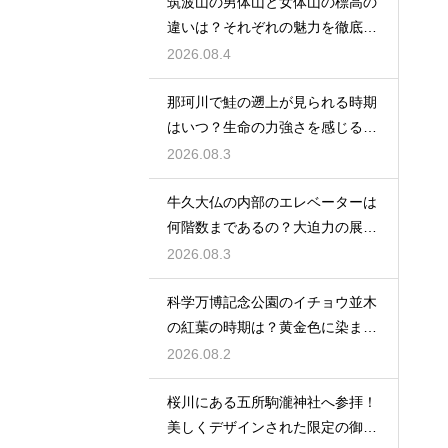
筑波山の男体山と女体山の標高の
違いは？それぞれの魅力を徹底解
説する
2026.08.4
那珂川で鮭の遡上が見られる時期
はいつ？生命の力強さを感じる秋
の風物詩
2026.08.3
牛久大仏の内部のエレベーターは
何階数まであるの？大迫力の展望
を満喫
2026.08.3
科学万博記念公園のイチョウ並木
の紅葉の時期は？黄金色に染まる
秋の絶景
2026.08.2
桜川にある五所駒瀧神社へ参拝！
美しくデザインされた限定の御朱