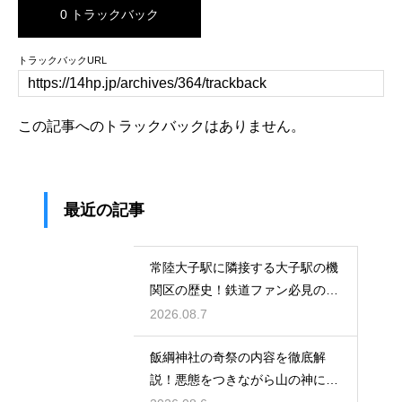
0 トラックバック
トラックバックURL
この記事へのトラックバックはありません。
最近の記事
常陸大子駅に隣接する大子駅の機
関区の歴史！鉄道ファン必見のレ
トロな姿
2026.08.7
飯綱神社の奇祭の内容を徹底解
説！悪態をつきながら山の神に祈
る不思議