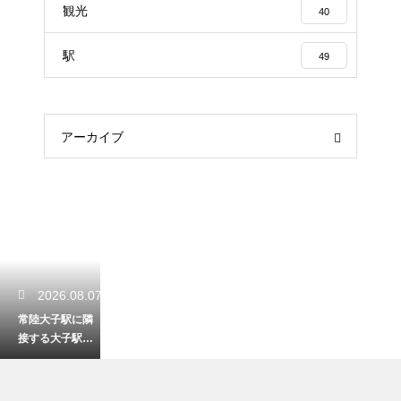
観光
40
駅
49
アーカイブ
2026.08.07
常陸大子駅に隣
接する大子駅の
機関区の歴史！
鉄道ファン必見
のレトロな姿