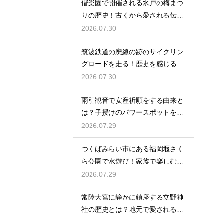
偕楽園で開催される水戸の梅まつ
りの歴史！古くから愛される伝統
の由来
2026.07.30
筑波鉄道の廃線の跡のサイクリン
グロードを走る！歴史を感じる自
転車の旅
2026.07.30
雨引観音で安産祈願をする由来と
は？子授けのパワースポットを徹
底解説
2026.07.29
つくばみらい市にある福岡堰さく
ら公園で水遊び！家族で楽しむ休
日の午後
2026.07.29
常陸大宮に静かに鎮座する立野神
社の歴史とは？地元で愛される信