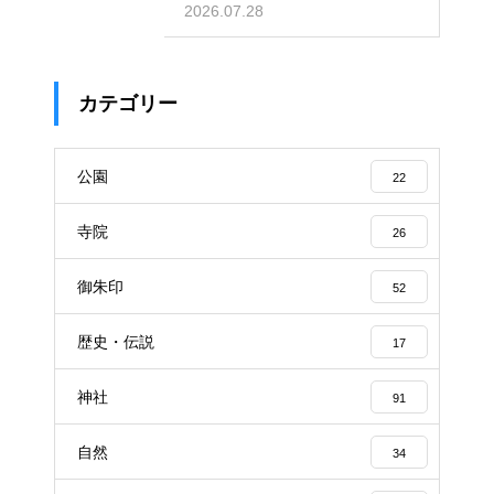
仰の拠点
2026.07.28
カテゴリー
公園
22
寺院
26
御朱印
52
歴史・伝説
17
神社
91
自然
34