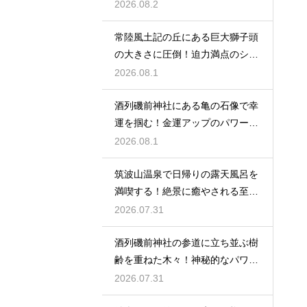
印の魅力
2026.08.2
常陸風土記の丘にある巨大獅子頭
の大きさに圧倒！迫力満点のシン
ボル
2026.08.1
酒列磯前神社にある亀の石像で幸
運を掴む！金運アップのパワース
ポット
2026.08.1
筑波山温泉で日帰りの露天風呂を
満喫する！絶景に癒やされる至福
の時間
2026.07.31
酒列磯前神社の参道に立ち並ぶ樹
齢を重ねた木々！神秘的なパワー
を満喫
2026.07.31