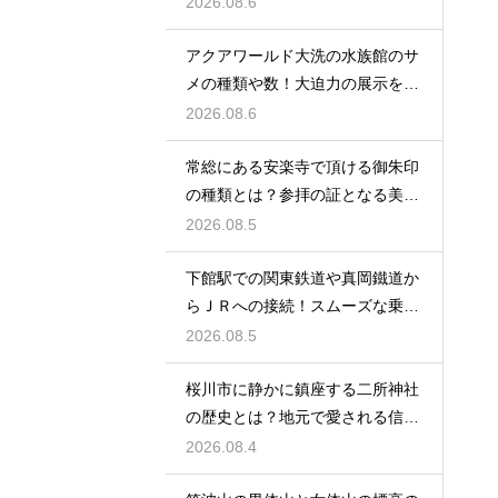
2026.08.6
アクアワールド大洗の水族館のサ
メの種類や数！大迫力の展示を徹
底解説
2026.08.6
常総にある安楽寺で頂ける御朱印
の種類とは？参拝の証となる美し
い記録
2026.08.5
下館駅での関東鉄道や真岡鐵道か
らＪＲへの接続！スムーズな乗り
換え術
2026.08.5
桜川市に静かに鎮座する二所神社
の歴史とは？地元で愛される信仰
の拠点
2026.08.4