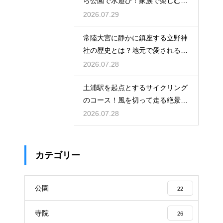
ら公園で水遊び！家族で楽しむ休
日の午後
2026.07.29
常陸大宮に静かに鎮座する立野神
社の歴史とは？地元で愛される信
仰の拠点
2026.07.28
土浦駅を起点とするサイクリング
のコース！風を切って走る絶景ル
ート
2026.07.28
カテゴリー
公園
22
寺院
26