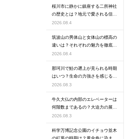
桜川市に静かに鎮座する二所神社
の歴史とは？地元で愛される信仰
の拠点
2026.08.4
筑波山の男体山と女体山の標高の
違いは？それぞれの魅力を徹底解
説する
2026.08.4
那珂川で鮭の遡上が見られる時期
はいつ？生命の力強さを感じる秋
の風物詩
2026.08.3
牛久大仏の内部のエレベーターは
何階数まであるの？大迫力の展望
を満喫
2026.08.3
科学万博記念公園のイチョウ並木
の紅葉の時期は？黄金色に染まる