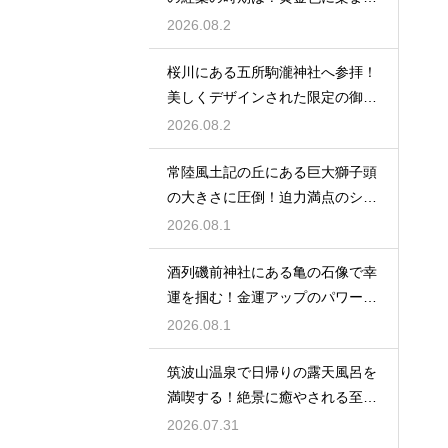
秋の絶景
2026.08.2
桜川にある五所駒瀧神社へ参拝！
美しくデザインされた限定の御朱
印の魅力
2026.08.2
常陸風土記の丘にある巨大獅子頭
の大きさに圧倒！迫力満点のシン
ボル
2026.08.1
酒列磯前神社にある亀の石像で幸
運を掴む！金運アップのパワース
ポット
2026.08.1
筑波山温泉で日帰りの露天風呂を
満喫する！絶景に癒やされる至福
の時間
2026.07.31