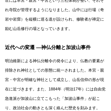
世には本宮・親宮・中宮という三社体制が整い、それぞ
れ寺院が管理するようになりました。山中には行場（奇
岩や岩窟）を縦横に巡る道が設けられ、修験者が禅定に
励む山岳修行の場となっていきます。
近代への変遷 ―神仏分離と加波山事件
明治維新による神仏分離令の発令により、仏教の要素が
排除され神社としての形態に統一されました。本宮・親
宮・中宮が明確な神社として成立し、山岳信仰の形が現
在に近づきます。また、1884年（明治17年）には自由党
急進派が加波山に立てこもった「加波山事件」が起こ
り、政治社会の動きとも深く絡んだ歴史を刻みます。