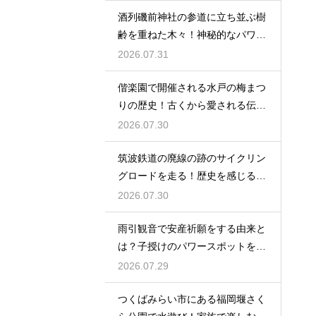
酒列磯前神社の参道に立ち並ぶ樹
齢を重ねた木々！神秘的なパワー
を満喫
2026.07.31
偕楽園で開催される水戸の梅まつ
りの歴史！古くから愛される伝統
の由来
2026.07.30
筑波鉄道の廃線の跡のサイクリン
グロードを走る！歴史を感じる自
転車の旅
2026.07.30
雨引観音で安産祈願をする由来と
は？子授けのパワースポットを徹
底解説
2026.07.29
つくばみらい市にある福岡堰さく