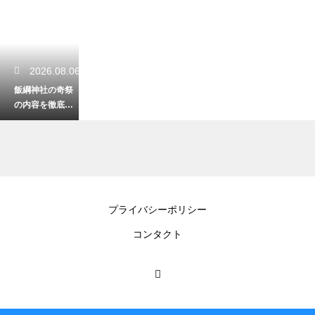
2026.08.06
飯綱神社の奇祭
の内容を徹底解
説！悪態をつき
ながら山の神に
祈る不思議
2026.08.06
プライバシーポリシー
アクアワールド
コンタクト
大洗の水族館の
サメの種類や
数！大迫力の展
示を徹底解説