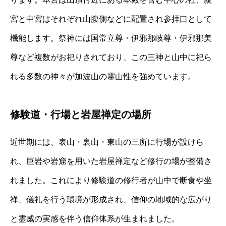
宮と中宮はそれぞれ山腹側などに配置され参拝口として
機能します。祭神には国常立尊・伊邪那岐尊・伊邪那美
尊など複数がお祀りされており、この三神と山中に祀ら
れる多数の神々が加波山の霊山性を強めています。
修験道・行場と岩屋禅定の場所
近世期には、表山・裏山・東山の三所に行場が設けら
れ、巨岩や岩窟を用いた岩屋禅定など修行の場が整備さ
れました。これにより修験道の修行者が山中で断食や坐
禅、儀礼を行う環境が形成され、信仰の地域的な広がり
と霊威の実感を伴う信仰体系が生まれました。