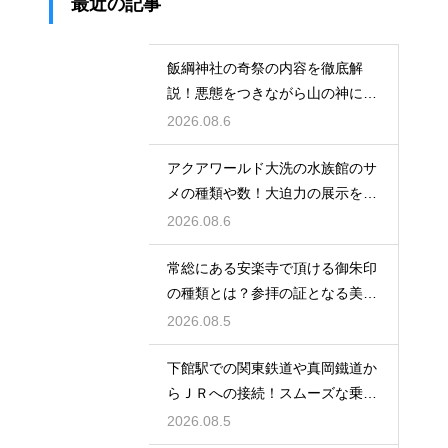
最近の記事
飯綱神社の奇祭の内容を徹底解
説！悪態をつきながら山の神に祈
る不思議
2026.08.6
アクアワールド大洗の水族館のサ
メの種類や数！大迫力の展示を徹
底解説
2026.08.6
常総にある安楽寺で頂ける御朱印
の種類とは？参拝の証となる美し
い記録
2026.08.5
下館駅での関東鉄道や真岡鐵道か
らＪＲへの接続！スムーズな乗り
換え術
2026.08.5