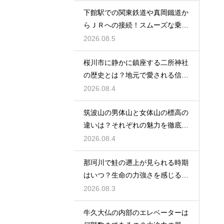
下館駅での関東鉄道や真岡鐵道か
らＪＲへの接続！スムーズな乗り
換え術
2026.08.5
桜川市に静かに鎮座する二所神社
の歴史とは？地元で愛される信仰
の拠点
2026.08.4
筑波山の男体山と女体山の標高の
違いは？それぞれの魅力を徹底解
説する
2026.08.4
那珂川で鮭の遡上が見られる時期
はいつ？生命の力強さを感じる秋
の風物詩
2026.08.3
牛久大仏の内部のエレベーターは