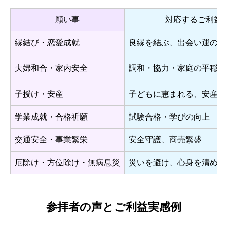
願い事
対応するご利益
縁結び・恋愛成就
良縁を結ぶ、出会い運の向
夫婦和合・家内安全
調和・協力・家庭の平穏
子授け・安産
子どもに恵まれる、安産を
学業成就・合格祈願
試験合格・学びの向上
交通安全・事業繁栄
安全守護、商売繁盛
厄除け・方位除け・無病息災
災いを避け、心身を清める
参拝者の声とご利益実感例