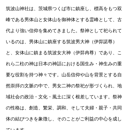
筑波山神社は、茨城県つくば市に鎮座し、標高をもつ双
峰である男体山と女体山を御神体とする霊峰として、古
代より強い信仰を集めてきました。祭神として祀られて
いるのは、男体山に鎮座する筑波男大神（伊弉諾尊）
と、女体山に鎮まる筑波女大神（伊弉冉尊）であり、こ
れら二柱の神は日本の神話における国生み・神生みの重
要な役割を持つ神々です。山岳信仰や山を背景とする自
然崇拝の文脈の中で、男女二神の祭祀が形づくられ、地
域社会の政治・文化・風土に深く根差しています。祭神
の性格は、創造、繁栄、調和、そして夫婦・親子・共同
体の結びつきを象徴し、そのことがご利益の中心を成し
ています。