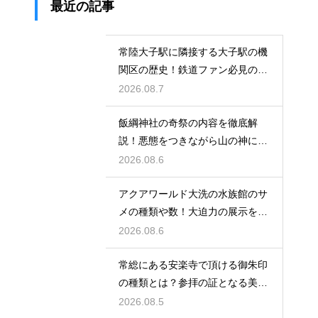
最近の記事
常陸大子駅に隣接する大子駅の機
関区の歴史！鉄道ファン必見のレ
トロな姿
2026.08.7
飯綱神社の奇祭の内容を徹底解
説！悪態をつきながら山の神に祈
る不思議
2026.08.6
アクアワールド大洗の水族館のサ
メの種類や数！大迫力の展示を徹
底解説
2026.08.6
常総にある安楽寺で頂ける御朱印
の種類とは？参拝の証となる美し
い記録
2026.08.5