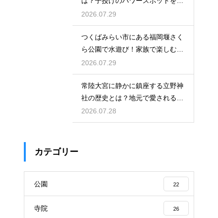
は？子授けのパワースポットを徹
底解説
2026.07.29
つくばみらい市にある福岡堰さく
ら公園で水遊び！家族で楽しむ休
日の午後
2026.07.29
常陸大宮に静かに鎮座する立野神
社の歴史とは？地元で愛される信
仰の拠点
2026.07.28
カテゴリー
公園
22
寺院
26