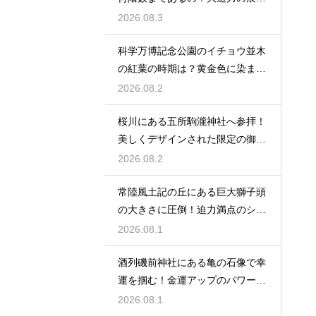
を満喫
2026.08.3
科学万博記念公園のイチョウ並木
の紅葉の時期は？黄金色に染まる
秋の絶景
2026.08.2
桜川にある五所駒瀧神社へ参拝！
美しくデザインされた限定の御朱
印の魅力
2026.08.2
常陸風土記の丘にある巨大獅子頭
の大きさに圧倒！迫力満点のシン
ボル
2026.08.1
酒列磯前神社にある亀の石像で幸
運を掴む！金運アップのパワース
ポット
2026.08.1