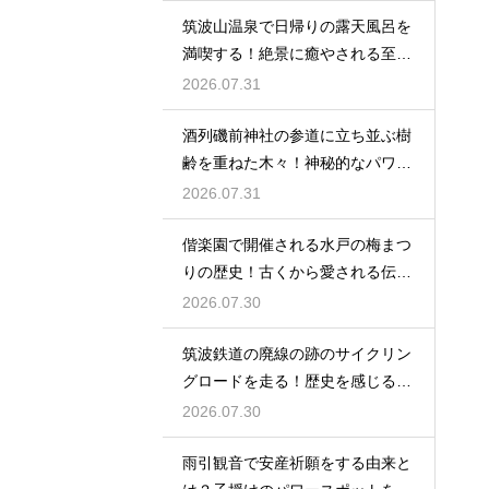
筑波山温泉で日帰りの露天風呂を
満喫する！絶景に癒やされる至福
の時間
2026.07.31
酒列磯前神社の参道に立ち並ぶ樹
齢を重ねた木々！神秘的なパワー
を満喫
2026.07.31
偕楽園で開催される水戸の梅まつ
りの歴史！古くから愛される伝統
の由来
2026.07.30
筑波鉄道の廃線の跡のサイクリン
グロードを走る！歴史を感じる自
転車の旅
2026.07.30
雨引観音で安産祈願をする由来と