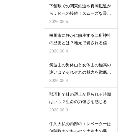
下館駅での関東鉄道や真岡鐵道か
らＪＲへの接続！スムーズな乗り
換え術
2026.08.5
桜川市に静かに鎮座する二所神社
の歴史とは？地元で愛される信仰
の拠点
2026.08.4
筑波山の男体山と女体山の標高の
違いは？それぞれの魅力を徹底解
説する
2026.08.4
那珂川で鮭の遡上が見られる時期
はいつ？生命の力強さを感じる秋
の風物詩
2026.08.3
牛久大仏の内部のエレベーターは
何階数まであるの？大迫力の展望