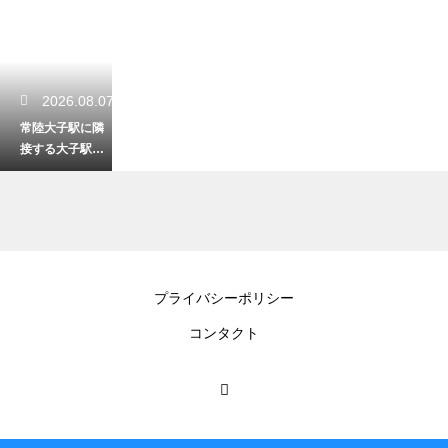
2026.08.07
常陸大子駅に隣
接する大子駅の
機関区の歴史！
鉄道ファン必見
のレトロな姿
2026.08.06
プライバシーポリシー
飯綱神社の奇祭
コンタクト
の内容を徹底解
説！悪態をつき
ながら山の神に
祈る不思議