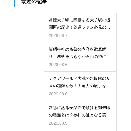
最近の記事
常陸大子駅に隣接する大子駅の機
関区の歴史！鉄道ファン必見のレ
トロな姿
2026.08.7
飯綱神社の奇祭の内容を徹底解
説！悪態をつきながら山の神に祈
る不思議
2026.08.6
アクアワールド大洗の水族館のサ
メの種類や数！大迫力の展示を徹
底解説
2026.08.6
常総にある安楽寺で頂ける御朱印
の種類とは？参拝の証となる美し
い記録
2026.08.5