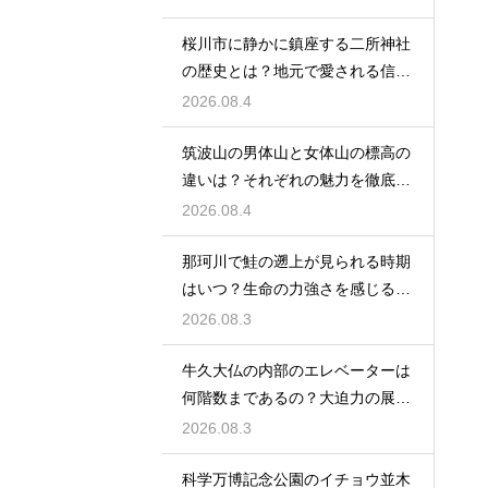
桜川市に静かに鎮座する二所神社
の歴史とは？地元で愛される信仰
の拠点
2026.08.4
筑波山の男体山と女体山の標高の
違いは？それぞれの魅力を徹底解
説する
2026.08.4
那珂川で鮭の遡上が見られる時期
はいつ？生命の力強さを感じる秋
の風物詩
2026.08.3
牛久大仏の内部のエレベーターは
何階数まであるの？大迫力の展望
を満喫
2026.08.3
科学万博記念公園のイチョウ並木