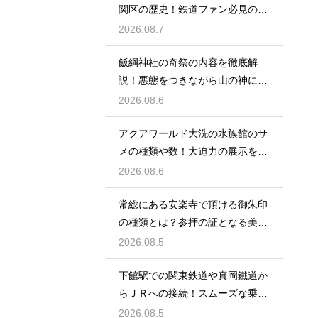
関区の歴史！鉄道ファン必見のレ
トロな姿
2026.08.7
飯綱神社の奇祭の内容を徹底解
説！悪態をつきながら山の神に祈
る不思議
2026.08.6
アクアワールド大洗の水族館のサ
メの種類や数！大迫力の展示を徹
底解説
2026.08.6
常総にある安楽寺で頂ける御朱印
の種類とは？参拝の証となる美し
い記録
2026.08.5
下館駅での関東鉄道や真岡鐵道か
らＪＲへの接続！スムーズな乗り
換え術
2026.08.5