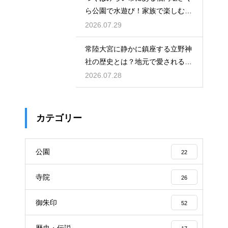
ら公園で水遊び！家族で楽しむ休
日の午後
2026.07.29
常陸大宮に静かに鎮座する立野神
社の歴史とは？地元で愛される信
仰の拠点
2026.07.28
カテゴリー
公園
22
寺院
26
御朱印
52