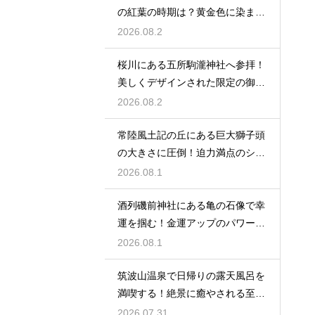
の紅葉の時期は？黄金色に染まる
秋の絶景
2026.08.2
桜川にある五所駒瀧神社へ参拝！
美しくデザインされた限定の御朱
印の魅力
2026.08.2
常陸風土記の丘にある巨大獅子頭
の大きさに圧倒！迫力満点のシン
ボル
2026.08.1
酒列磯前神社にある亀の石像で幸
運を掴む！金運アップのパワース
ポット
2026.08.1
筑波山温泉で日帰りの露天風呂を
満喫する！絶景に癒やされる至福
の時間
2026.07.31