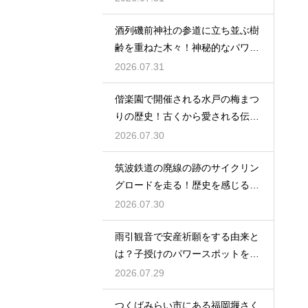
酒列磯前神社の参道に立ち並ぶ樹
齢を重ねた木々！神秘的なパワー
を満喫
2026.07.31
偕楽園で開催される水戸の梅まつ
りの歴史！古くから愛される伝統
の由来
2026.07.30
筑波鉄道の廃線の跡のサイクリン
グロードを走る！歴史を感じる自
転車の旅
2026.07.30
雨引観音で安産祈願をする由来と
は？子授けのパワースポットを徹
底解説
2026.07.29
つくばみらい市にある福岡堰さく