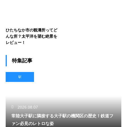
ひたちなか市の観濤所ってど
んな所？太平洋を望む絶景を
レビュー！
特集記事
駅
2026.08.07
常陸大子駅に隣接する大子駅の機関区の歴史！鉄道フ
ァン必見のレトロな姿