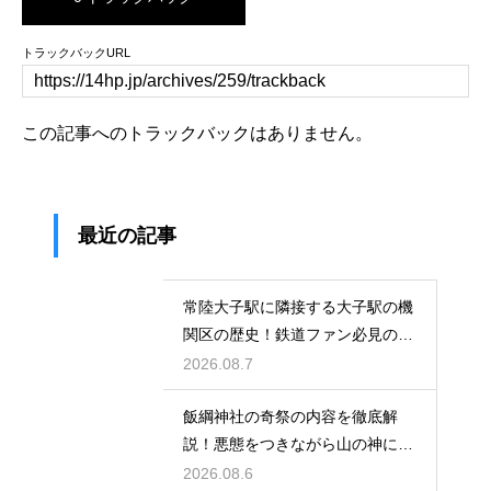
トラックバックURL
この記事へのトラックバックはありません。
最近の記事
常陸大子駅に隣接する大子駅の機
関区の歴史！鉄道ファン必見のレ
トロな姿
2026.08.7
飯綱神社の奇祭の内容を徹底解
説！悪態をつきながら山の神に祈
る不思議
2026.08.6