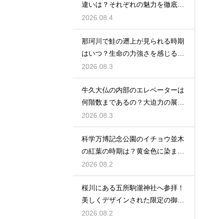
違いは？それぞれの魅力を徹底解
説する
2026.08.4
那珂川で鮭の遡上が見られる時期
はいつ？生命の力強さを感じる秋
の風物詩
2026.08.3
牛久大仏の内部のエレベーターは
何階数まであるの？大迫力の展望
を満喫
2026.08.3
科学万博記念公園のイチョウ並木
の紅葉の時期は？黄金色に染まる
秋の絶景
2026.08.2
桜川にある五所駒瀧神社へ参拝！
美しくデザインされた限定の御朱
印の魅力
2026.08.2