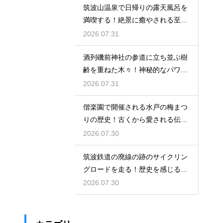
筑波山温泉で日帰りの露天風呂を
満喫する！絶景に癒やされる至福
の時間
2026.07.31
酒列磯前神社の参道に立ち並ぶ樹
齢を重ねた木々！神秘的なパワー
を満喫
2026.07.31
偕楽園で開催される水戸の梅まつ
りの歴史！古くから愛される伝統
の由来
2026.07.30
筑波鉄道の廃線の跡のサイクリン
グロードを走る！歴史を感じる自
転車の旅
2026.07.30