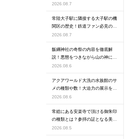
解説する
2026.08.7
常陸大子駅に隣接する大子駅の機
関区の歴史！鉄道ファン必見のレ
トロな姿
2026.08.7
飯綱神社の奇祭の内容を徹底解
説！悪態をつきながら山の神に祈
る不思議
2026.08.6
アクアワールド大洗の水族館のサ
メの種類や数！大迫力の展示を徹
底解説
2026.08.6
常総にある安楽寺で頂ける御朱印
の種類とは？参拝の証となる美し
い記録
2026.08.5