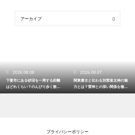
アーカイブ
2026.08.08
2026.08.07
下妻市にある砂沼を一周する距離
関東最古と伝わる別雷皇太神の魅
はどれくらい？のんびり歩く散策
力とは？雷神との深い関係を徹底
ルート
解説する
プライバシーポリシー