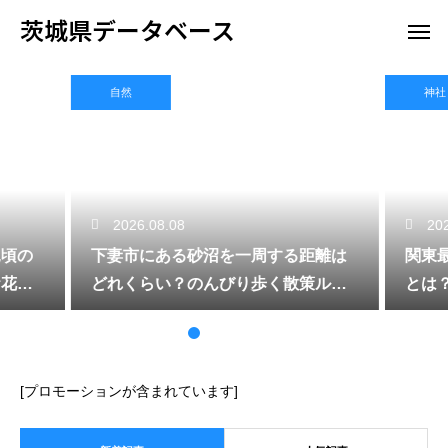
茨城県データベース
自然
神社
2026.08.08
202
頃の
下妻市にある砂沼を一周する距離は
関東
花見
どれくらい？のんびり歩く散策ルー
とは
ト
する
[プロモーションが含まれています]