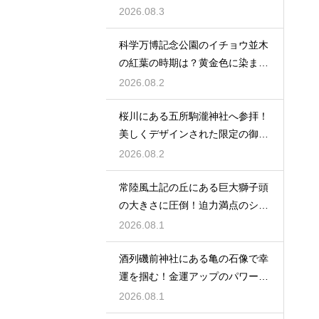
を満喫
2026.08.3
科学万博記念公園のイチョウ並木
の紅葉の時期は？黄金色に染まる
秋の絶景
2026.08.2
桜川にある五所駒瀧神社へ参拝！
美しくデザインされた限定の御朱
印の魅力
2026.08.2
常陸風土記の丘にある巨大獅子頭
の大きさに圧倒！迫力満点のシン
ボル
2026.08.1
酒列磯前神社にある亀の石像で幸
運を掴む！金運アップのパワース
ポット
2026.08.1