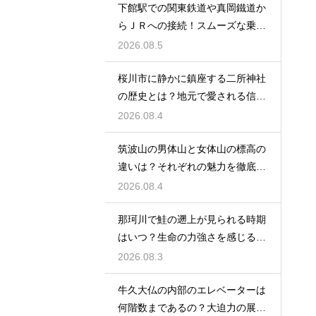
下館駅での関東鉄道や真岡鐵道か
らＪＲへの接続！スムーズな乗り
換え術
2026.08.5
桜川市に静かに鎮座する二所神社
の歴史とは？地元で愛される信仰
の拠点
2026.08.4
筑波山の男体山と女体山の標高の
違いは？それぞれの魅力を徹底解
説する
2026.08.4
那珂川で鮭の遡上が見られる時期
はいつ？生命の力強さを感じる秋
の風物詩
2026.08.3
牛久大仏の内部のエレベーターは
何階数まであるの？大迫力の展望