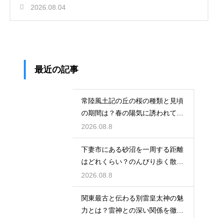
2026.08.04
最近の記事
常陸風土記の丘の桜の種類と見頃
の期間は？春の陽気に誘われてお
花見へ
2026.08.8
下妻市にある砂沼を一周する距離
はどれくらい？のんびり歩く散策
ルート
2026.08.8
関東最古と伝わる別雷皇太神の魅
力とは？雷神との深い関係を徹底