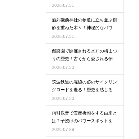
の時間
2026.07.31
酒列磯前神社の参道に立ち並ぶ樹
齢を重ねた木々！神秘的なパワー
を満喫
2026.07.31
偕楽園で開催される水戸の梅まつ
りの歴史！古くから愛される伝統
の由来
2026.07.30
筑波鉄道の廃線の跡のサイクリン
グロードを走る！歴史を感じる自
転車の旅
2026.07.30
雨引観音で安産祈願をする由来と
は？子授けのパワースポットを徹
底解説
2026.07.29