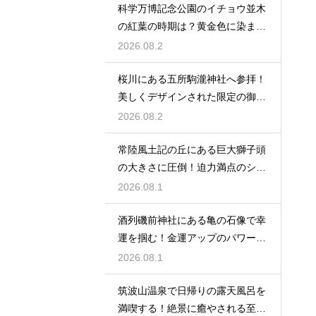
科学万博記念公園のイチョウ並木
の紅葉の時期は？黄金色に染まる
秋の絶景
2026.08.2
桜川にある五所駒瀧神社へ参拝！
美しくデザインされた限定の御朱
印の魅力
2026.08.2
常陸風土記の丘にある巨大獅子頭
の大きさに圧倒！迫力満点のシン
ボル
2026.08.1
酒列磯前神社にある亀の石像で幸
運を掴む！金運アップのパワース
ポット
2026.08.1
筑波山温泉で日帰りの露天風呂を
満喫する！絶景に癒やされる至福