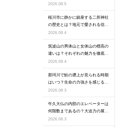
換え術
2026.08.5
桜川市に静かに鎮座する二所神社
の歴史とは？地元で愛される信仰
の拠点
2026.08.4
筑波山の男体山と女体山の標高の
違いは？それぞれの魅力を徹底解
説する
2026.08.4
那珂川で鮭の遡上が見られる時期
はいつ？生命の力強さを感じる秋
の風物詩
2026.08.3
牛久大仏の内部のエレベーターは
何階数まであるの？大迫力の展望
を満喫
2026.08.3