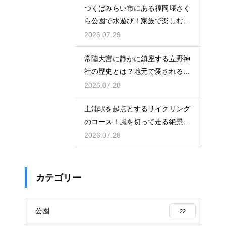
つくばみらい市にある福岡堰さく
ら公園で水遊び！家族で楽しむ休
日の午後
2026.07.29
常陸大宮に静かに鎮座する立野神
社の歴史とは？地元で愛される信
仰の拠点
2026.07.28
土浦駅を起点とするサイクリング
のコース！風を切って走る絶景ル
ート
2026.07.28
カテゴリー
公園
22