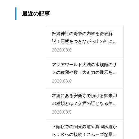
最近の記事
飯綱神社の奇祭の内容を徹底解
説！悪態をつきながら山の神に祈
る不思議
2026.08.6
アクアワールド大洗の水族館のサ
メの種類や数！大迫力の展示を徹
底解説
2026.08.6
常総にある安楽寺で頂ける御朱印
の種類とは？参拝の証となる美し
い記録
2026.08.5
下館駅での関東鉄道や真岡鐵道か
らＪＲへの接続！スムーズな乗り