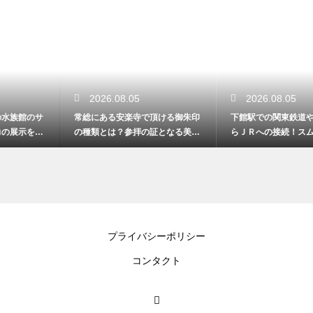
2026.08.05
2026.08.05
常総にある安楽寺で頂ける御朱印
下館駅での関東鉄道や真岡鐵道か
の種類とは？参拝の証となる美し
らＪＲへの接続！スムーズな乗り
い記録
換え術
プライバシーポリシー
コンタクト