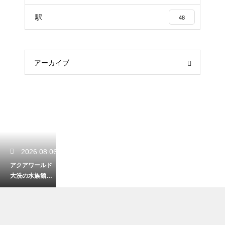
駅
48
アーカイブ
2026.08.06
アクアワールド
大洗の水族館の
サメの種類や
数！大迫力の展
示を徹底解説