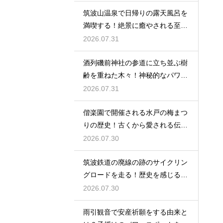
筑波山温泉で日帰りの露天風呂を
満喫する！絶景に癒やされる至福
の時間
2026.07.31
酒列磯前神社の参道に立ち並ぶ樹
齢を重ねた木々！神秘的なパワー
を満喫
2026.07.31
偕楽園で開催される水戸の梅まつ
りの歴史！古くから愛される伝統
の由来
2026.07.30
筑波鉄道の廃線の跡のサイクリン
グロードを走る！歴史を感じる自
転車の旅
2026.07.30
雨引観音で安産祈願をする由来と