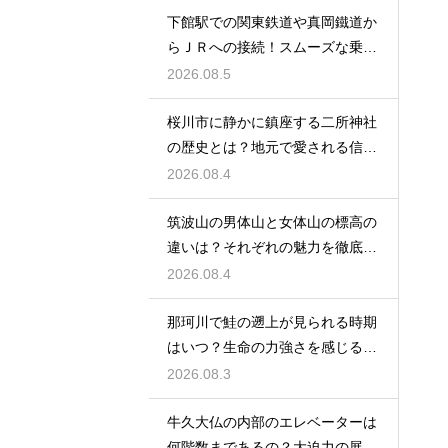
下館駅での関東鉄道や真岡鐵道か
らＪＲへの接続！スムーズな乗り
換え術
2026.08.5
桜川市に静かに鎮座する二所神社
の歴史とは？地元で愛される信仰
の拠点
2026.08.4
筑波山の男体山と女体山の標高の
違いは？それぞれの魅力を徹底解
説する
2026.08.4
那珂川で鮭の遡上が見られる時期
はいつ？生命の力強さを感じる秋
の風物詩
2026.08.3
牛久大仏の内部のエレベーターは
何階数まであるの？大迫力の展望