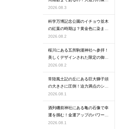
を満喫
2026.08.3
科学万博記念公園のイチョウ並木
の紅葉の時期は？黄金色に染まる
秋の絶景
2026.08.2
桜川にある五所駒瀧神社へ参拝！
美しくデザインされた限定の御朱
印の魅力
2026.08.2
常陸風土記の丘にある巨大獅子頭
の大きさに圧倒！迫力満点のシン
ボル
2026.08.1
酒列磯前神社にある亀の石像で幸
運を掴む！金運アップのパワース
ポット
2026.08.1