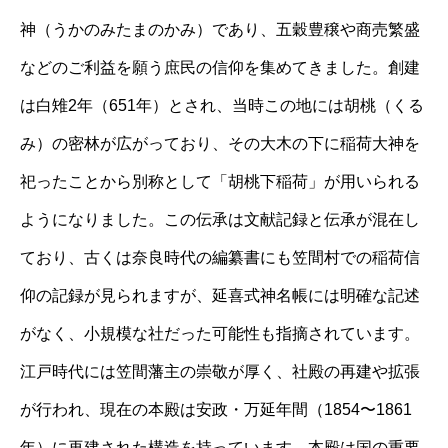
神（うかのみたまのかみ）であり、五穀豊穣や商売繁盛
などのご利益を願う庶民の信仰を集めてきました。創建
は白雉2年（651年）とされ、当時この地には胡桃（くる
み）の密林が広がっており、その大木の下に稲荷大神を
祀ったことから別称として「胡桃下稲荷」が用いられる
ようになりました。この伝承は文献記録と伝承が混在し
ており、古くは奈良時代の編纂書にも笠間村での稲荷信
仰の記録が見られますが、延喜式神名帳には明確な記述
がなく、小規模な社だった可能性も指摘されています。
江戸時代には笠間藩主の崇敬が厚く、社殿の再建や拡張
が行われ、現在の本殿は安政・万延年間（1854〜1861
年）に再建された構造を持っています。本殿は国の重要