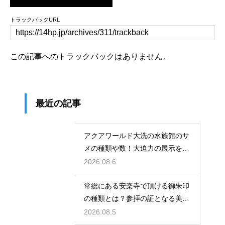
トラックバックURL
この記事へのトラックバックはありません。
最近の記事
アクアワールド大洗の水族館のサ
メの種類や数！大迫力の展示を徹
底解説
2026.08.6
常総にある安楽寺で頂ける御朱印
の種類とは？参拝の証となる美し
い記録
2026.08.5