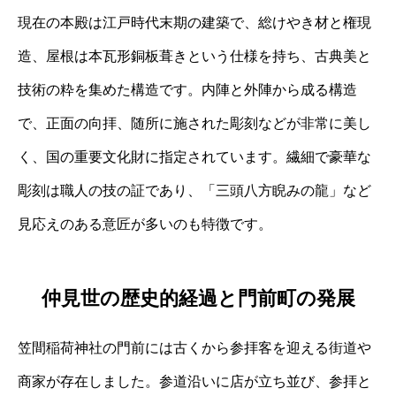
現在の本殿は江戸時代末期の建築で、総けやき材と権現
造、屋根は本瓦形銅板葺きという仕様を持ち、古典美と
技術の粋を集めた構造です。内陣と外陣から成る構造
で、正面の向拝、随所に施された彫刻などが非常に美し
く、国の重要文化財に指定されています。繊細で豪華な
彫刻は職人の技の証であり、「三頭八方睨みの龍」など
見応えのある意匠が多いのも特徴です。
仲見世の歴史的経過と門前町の発展
笠間稲荷神社の門前には古くから参拝客を迎える街道や
商家が存在しました。参道沿いに店が立ち並び、参拝と