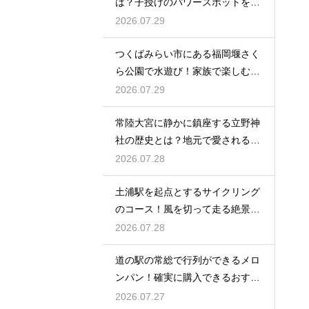
は？子授けのパワースポットを徹
底解説
2026.07.29
つくばみらい市にある福岡堰さく
ら公園で水遊び！家族で楽しむ休
日の午後
2026.07.29
常陸大宮に静かに鎮座する立野神
社の歴史とは？地元で愛される信
仰の拠点
2026.07.28
土浦駅を起点とするサイクリング
のコース！風を切って走る絶景ル
ート
2026.07.28
道の駅の常総で行列ができるメロ
ンパン！確実に購入できるおすす
めの時間
2026.07.27