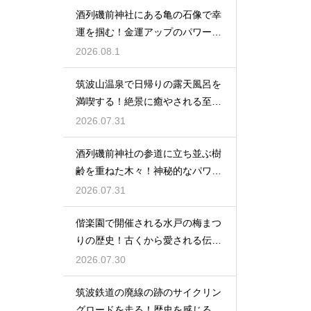
酒列磯前神社にある亀の石像で幸
運を掴む！金運アップのパワース
ポット
2026.08.1
筑波山温泉で日帰りの露天風呂を
満喫する！絶景に癒やされる至福
の時間
2026.07.31
酒列磯前神社の参道に立ち並ぶ樹
齢を重ねた木々！神秘的なパワー
を満喫
2026.07.31
偕楽園で開催される水戸の梅まつ
りの歴史！古くから愛される伝統
の由来
2026.07.30
筑波鉄道の廃線の跡のサイクリン
グロードを走る！歴史を感じる自