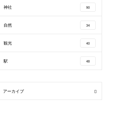
神社
90
自然
34
観光
40
駅
48
アーカイブ