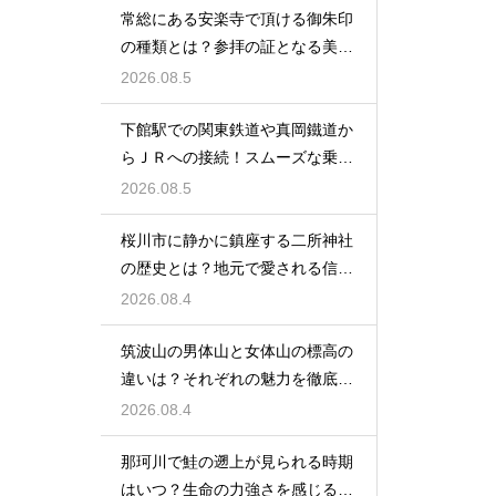
常総にある安楽寺で頂ける御朱印
の種類とは？参拝の証となる美し
い記録
2026.08.5
下館駅での関東鉄道や真岡鐵道か
らＪＲへの接続！スムーズな乗り
換え術
2026.08.5
桜川市に静かに鎮座する二所神社
の歴史とは？地元で愛される信仰
の拠点
2026.08.4
筑波山の男体山と女体山の標高の
違いは？それぞれの魅力を徹底解
説する
2026.08.4
那珂川で鮭の遡上が見られる時期
はいつ？生命の力強さを感じる秋