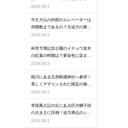
の風物詩
2026.08.3
牛久大仏の内部のエレベーターは
何階数まであるの？大迫力の展望
を満喫
2026.08.3
科学万博記念公園のイチョウ並木
の紅葉の時期は？黄金色に染まる
秋の絶景
2026.08.2
桜川にある五所駒瀧神社へ参拝！
美しくデザインされた限定の御朱
印の魅力
2026.08.2
常陸風土記の丘にある巨大獅子頭
の大きさに圧倒！迫力満点のシン
ボル
2026.08.1