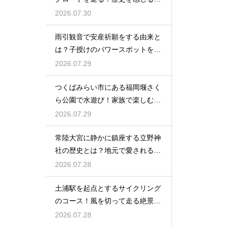
転車の旅
2026.07.30
雨引観音で安産祈願をする由来と
は？子授けのパワースポットを徹
底解説
2026.07.29
つくばみらい市にある福岡堰さく
ら公園で水遊び！家族で楽しむ休
日の午後
2026.07.29
常陸大宮に静かに鎮座する立野神
社の歴史とは？地元で愛される信
仰の拠点
2026.07.28
土浦駅を起点とするサイクリング
のコース！風を切って走る絶景ル
ート
2026.07.28