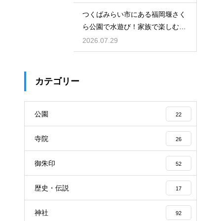
つくばみらい市にある福岡堰さく
ら公園で水遊び！家族で楽しむ休
日の午後
2026.07.29
カテゴリー
公園
22
寺院
26
御朱印
52
歴史・伝説
17
神社
92