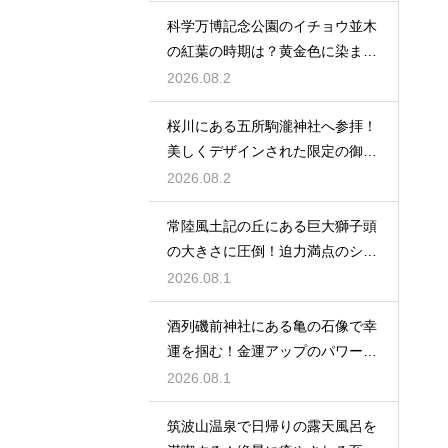
科学万博記念公園のイチョウ並木
の紅葉の時期は？黄金色に染まる
秋の絶景
2026.08.2
桜川にある五所駒瀧神社へ参拝！
美しくデザインされた限定の御朱
印の魅力
2026.08.2
常陸風土記の丘にある巨大獅子頭
の大きさに圧倒！迫力満点のシン
ボル
2026.08.1
酒列磯前神社にある亀の石像で幸
運を掴む！金運アップのパワース
ポット
2026.08.1
筑波山温泉で日帰りの露天風呂を