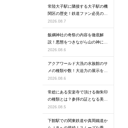
常陸大子駅に隣接する大子駅の機
関区の歴史！鉄道ファン必見のレ
トロな姿
2026.08.7
飯綱神社の奇祭の内容を徹底解
説！悪態をつきながら山の神に祈
る不思議
2026.08.6
アクアワールド大洗の水族館のサ
メの種類や数！大迫力の展示を徹
底解説
2026.08.6
常総にある安楽寺で頂ける御朱印
の種類とは？参拝の証となる美し
い記録
2026.08.5
下館駅での関東鉄道や真岡鐵道か
らＪＲへの接続！スムーズな乗り