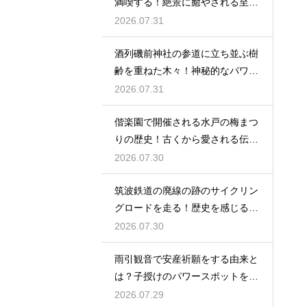
満喫する！絶景に癒やされる至福
の時間
2026.07.31
酒列磯前神社の参道に立ち並ぶ樹
齢を重ねた木々！神秘的なパワー
を満喫
2026.07.31
偕楽園で開催される水戸の梅まつ
りの歴史！古くから愛される伝統
の由来
2026.07.30
筑波鉄道の廃線の跡のサイクリン
グロードを走る！歴史を感じる自
転車の旅
2026.07.30
雨引観音で安産祈願をする由来と
は？子授けのパワースポットを徹
底解説
2026.07.29