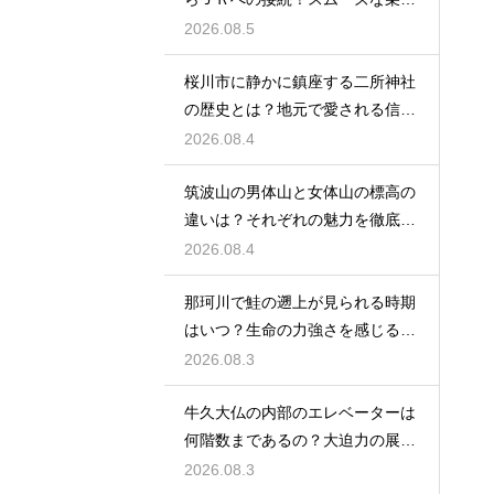
換え術
2026.08.5
桜川市に静かに鎮座する二所神社
の歴史とは？地元で愛される信仰
の拠点
2026.08.4
筑波山の男体山と女体山の標高の
違いは？それぞれの魅力を徹底解
説する
2026.08.4
那珂川で鮭の遡上が見られる時期
はいつ？生命の力強さを感じる秋
の風物詩
2026.08.3
牛久大仏の内部のエレベーターは
何階数まであるの？大迫力の展望
を満喫
2026.08.3