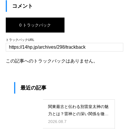
コメント
0 トラックバック
トラックバックURL
この記事へのトラックバックはありません。
最近の記事
関東最古と伝わる別雷皇太神の魅
力とは？雷神との深い関係を徹底
解説する
2026.08.7