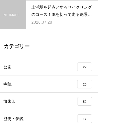
土浦駅を起点とするサイクリング
のコース！風を切って走る絶景ル
ート
2026.07.28
カテゴリー
公園
22
寺院
26
御朱印
52
歴史・伝説
17