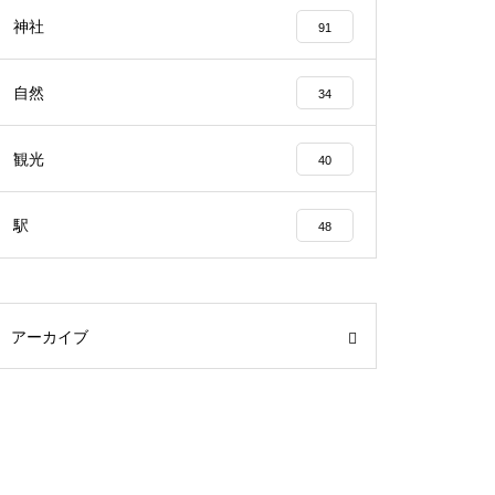
神社
91
自然
34
観光
40
駅
48
アーカイブ