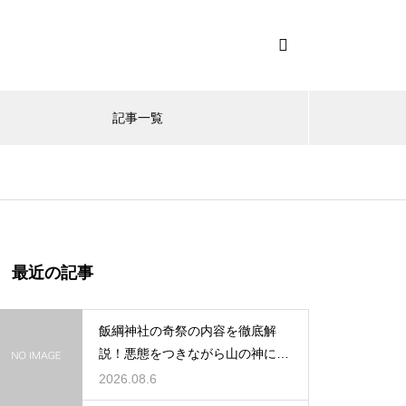
記事一覧
最近の記事
飯綱神社の奇祭の内容を徹底解
説！悪態をつきながら山の神に祈
る不思議
2026.08.6