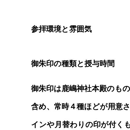
参拝環境と雰囲気
御朱印の種類と授与時間
御朱印は鹿嶋神社本殿のも
含め、常時４種ほどが用意
インや月替わりの印が付く