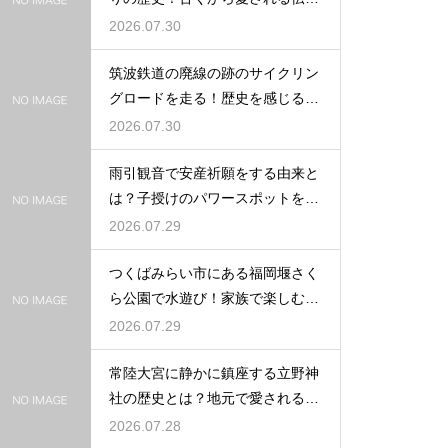
の由来
2026.07.30
筑波鉄道の廃線の跡のサイクリン
グロードを走る！歴史を感じる自
転車の旅
2026.07.30
雨引観音で安産祈願をする由来と
は？子授けのパワースポットを徹
底解説
2026.07.29
つくばみらい市にある福岡堰さく
ら公園で水遊び！家族で楽しむ休
日の午後
2026.07.29
常陸大宮に静かに鎮座する立野神
社の歴史とは？地元で愛される信
仰の拠点
2026.07.28