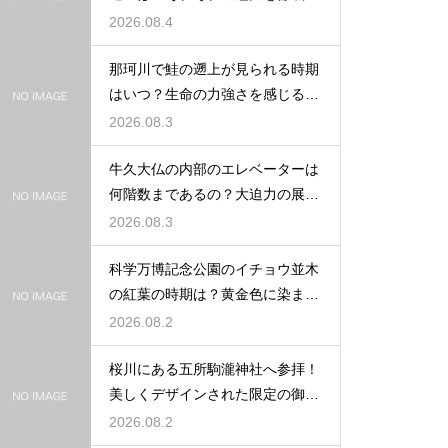
説する
2026.08.4
那珂川で鮭の遡上が見られる時期
はいつ？生命の力強さを感じる秋
の風物詩
2026.08.3
牛久大仏の内部のエレベーターは
何階数まであるの？大迫力の展望
を満喫
2026.08.3
科学万博記念公園のイチョウ並木
の紅葉の時期は？黄金色に染まる
秋の絶景
2026.08.2
桜川にある五所駒瀧神社へ参拝！
美しくデザインされた限定の御朱
印の魅力
2026.08.2