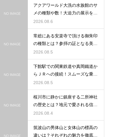
アクアワールド大洗の水族館のサ
メの種類や数！大迫力の展示を徹
底解説
2026.08.6
常総にある安楽寺で頂ける御朱印
の種類とは？参拝の証となる美し
い記録
2026.08.5
下館駅での関東鉄道や真岡鐵道か
らＪＲへの接続！スムーズな乗り
換え術
2026.08.5
桜川市に静かに鎮座する二所神社
の歴史とは？地元で愛される信仰
の拠点
2026.08.4
筑波山の男体山と女体山の標高の
違いは？それぞれの魅力を徹底解