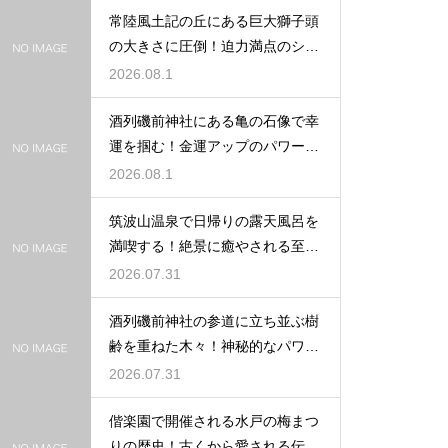
常陸風土記の丘にある巨大獅子頭
の大きさに圧倒！迫力満点のシン
ボル
2026.08.1
酒列磯前神社にある亀の石像で幸
運を掴む！金運アップのパワース
ポット
2026.08.1
筑波山温泉で日帰りの露天風呂を
満喫する！絶景に癒やされる至福
の時間
2026.07.31
酒列磯前神社の参道に立ち並ぶ樹
齢を重ねた木々！神秘的なパワー
を満喫
2026.07.31
偕楽園で開催される水戸の梅まつ
りの歴史！古くから愛される伝統