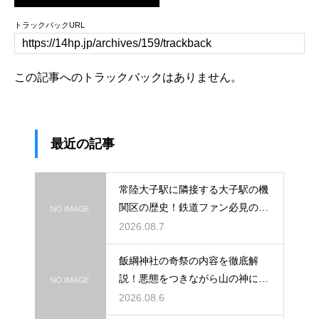
トラックバックURL
この記事へのトラックバックはありません。
最近の記事
常陸大子駅に隣接する大子駅の機
関区の歴史！鉄道ファン必見のレ
トロな姿
2026.08.7
飯綱神社の奇祭の内容を徹底解
説！悪態をつきながら山の神に祈
る不思議
2026.08.6