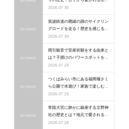
の由来
2026.07.30
筑波鉄道の廃線の跡のサイクリン
グロードを走る！歴史を感じる自
転車の旅
2026.07.30
雨引観音で安産祈願をする由来と
は？子授けのパワースポットを徹
底解説
2026.07.29
つくばみらい市にある福岡堰さく
ら公園で水遊び！家族で楽しむ休
日の午後
2026.07.29
常陸大宮に静かに鎮座する立野神
社の歴史とは？地元で愛される信
仰の拠点
2026.07.28