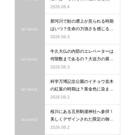
説する
2026.08.4
那珂川で鮭の遡上が見られる時期
はいつ？生命の力強さを感じる秋
の風物詩
2026.08.3
牛久大仏の内部のエレベーターは
何階数まであるの？大迫力の展望
を満喫
2026.08.3
科学万博記念公園のイチョウ並木
の紅葉の時期は？黄金色に染まる
秋の絶景
2026.08.2
桜川にある五所駒瀧神社へ参拝！
美しくデザインされた限定の御朱
印の魅力
2026.08.2