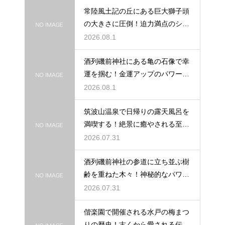
常陸風土記の丘にある巨大獅子頭
の大きさに圧倒！迫力満点のシン
ボル
2026.08.1
酒列磯前神社にある亀の石像で幸
運を掴む！金運アップのパワース
ポット
2026.08.1
筑波山温泉で日帰りの露天風呂を
満喫する！絶景に癒やされる至福
の時間
2026.07.31
酒列磯前神社の参道に立ち並ぶ樹
齢を重ねた木々！神秘的なパワー
を満喫
2026.07.31
偕楽園で開催される水戸の梅まつ
りの歴史！古くから愛される伝統