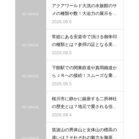
アクアワールド大洗の水族館のサ
メの種類や数！大迫力の展示を徹
底解説
2026.08.6
常総にある安楽寺で頂ける御朱印
の種類とは？参拝の証となる美し
い記録
2026.08.5
下館駅での関東鉄道や真岡鐵道か
らＪＲへの接続！スムーズな乗り
換え術
2026.08.5
桜川市に静かに鎮座する二所神社
の歴史とは？地元で愛される信仰
の拠点
2026.08.4
筑波山の男体山と女体山の標高の
違いは？それぞれの魅力を徹底解