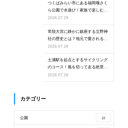
つくばみらい市にある福岡堰さく
ら公園で水遊び！家族で楽しむ休
日の午後
2026.07.29
常陸大宮に静かに鎮座する立野神
社の歴史とは？地元で愛される信
仰の拠点
2026.07.28
土浦駅を起点とするサイクリング
のコース！風を切って走る絶景ル
ート
2026.07.28
カテゴリー
公園
22