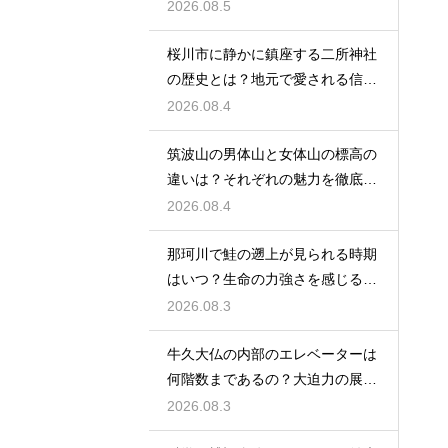
換え術
2026.08.5
桜川市に静かに鎮座する二所神社
の歴史とは？地元で愛される信仰
の拠点
2026.08.4
筑波山の男体山と女体山の標高の
違いは？それぞれの魅力を徹底解
説する
2026.08.4
那珂川で鮭の遡上が見られる時期
はいつ？生命の力強さを感じる秋
の風物詩
2026.08.3
牛久大仏の内部のエレベーターは
何階数まであるの？大迫力の展望
を満喫
2026.08.3