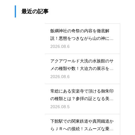
最近の記事
飯綱神社の奇祭の内容を徹底解
説！悪態をつきながら山の神に祈
る不思議
2026.08.6
アクアワールド大洗の水族館のサ
メの種類や数！大迫力の展示を徹
底解説
2026.08.6
常総にある安楽寺で頂ける御朱印
の種類とは？参拝の証となる美し
い記録
2026.08.5
下館駅での関東鉄道や真岡鐵道か
らＪＲへの接続！スムーズな乗り