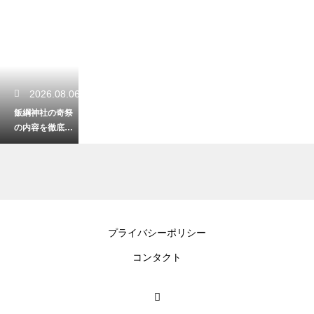
2026.08.06
飯綱神社の奇祭
の内容を徹底解
説！悪態をつき
ながら山の神に
祈る不思議
2026.08.06
プライバシーポリシー
アクアワールド
コンタクト
大洗の水族館の
サメの種類や
数！大迫力の展
示を徹底解説