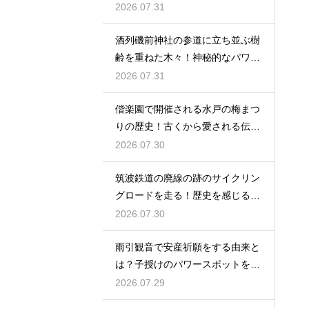
の時間
2026.07.31
酒列磯前神社の参道に立ち並ぶ樹
齢を重ねた木々！神秘的なパワー
を満喫
2026.07.31
偕楽園で開催される水戸の梅まつ
りの歴史！古くから愛される伝統
の由来
2026.07.30
筑波鉄道の廃線の跡のサイクリン
グロードを走る！歴史を感じる自
転車の旅
2026.07.30
雨引観音で安産祈願をする由来と
は？子授けのパワースポットを徹
底解説
2026.07.29