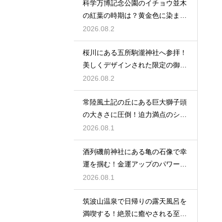
科学万博記念公園のイチョウ並木
の紅葉の時期は？黄金色に染まる
秋の絶景
2026.08.2
桜川にある五所駒瀧神社へ参拝！
美しくデザインされた限定の御朱
印の魅力
2026.08.2
常陸風土記の丘にある巨大獅子頭
の大きさに圧倒！迫力満点のシン
ボル
2026.08.1
酒列磯前神社にある亀の石像で幸
運を掴む！金運アップのパワース
ポット
2026.08.1
筑波山温泉で日帰りの露天風呂を
満喫する！絶景に癒やされる至福