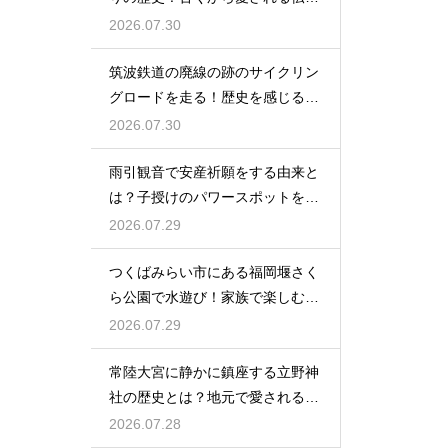
の由来
2026.07.30
筑波鉄道の廃線の跡のサイクリン
グロードを走る！歴史を感じる自
転車の旅
2026.07.30
雨引観音で安産祈願をする由来と
は？子授けのパワースポットを徹
底解説
2026.07.29
つくばみらい市にある福岡堰さく
ら公園で水遊び！家族で楽しむ休
日の午後
2026.07.29
常陸大宮に静かに鎮座する立野神
社の歴史とは？地元で愛される信
仰の拠点
2026.07.28