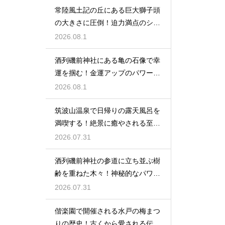
常陸風土記の丘にある巨大獅子頭
の大きさに圧倒！迫力満点のシン
ボル
2026.08.1
酒列磯前神社にある亀の石像で幸
運を掴む！金運アップのパワース
ポット
2026.08.1
筑波山温泉で日帰りの露天風呂を
満喫する！絶景に癒やされる至福
の時間
2026.07.31
酒列磯前神社の参道に立ち並ぶ樹
齢を重ねた木々！神秘的なパワー
を満喫
2026.07.31
偕楽園で開催される水戸の梅まつ
りの歴史！古くから愛される伝統