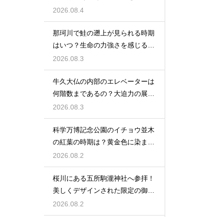
説する
2026.08.4
那珂川で鮭の遡上が見られる時期
はいつ？生命の力強さを感じる秋
の風物詩
2026.08.3
牛久大仏の内部のエレベーターは
何階数まであるの？大迫力の展望
を満喫
2026.08.3
科学万博記念公園のイチョウ並木
の紅葉の時期は？黄金色に染まる
秋の絶景
2026.08.2
桜川にある五所駒瀧神社へ参拝！
美しくデザインされた限定の御朱
印の魅力
2026.08.2