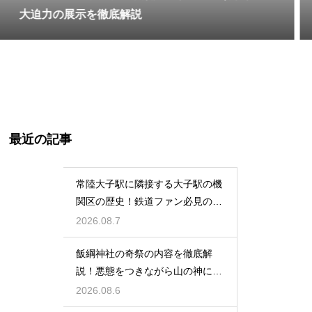
大迫力の展示を徹底解説
最近の記事
常陸大子駅に隣接する大子駅の機
関区の歴史！鉄道ファン必見のレ
トロな姿
2026.08.7
飯綱神社の奇祭の内容を徹底解
説！悪態をつきながら山の神に祈
る不思議
2026.08.6