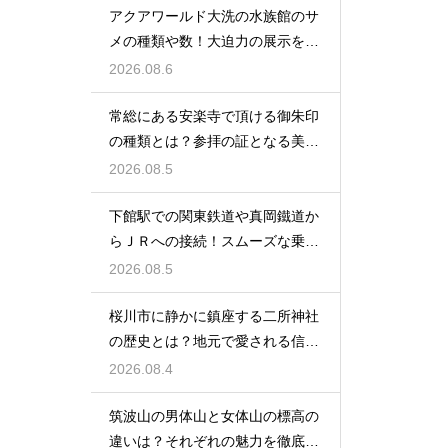
アクアワールド大洗の水族館のサ
メの種類や数！大迫力の展示を徹
底解説
2026.08.6
常総にある安楽寺で頂ける御朱印
の種類とは？参拝の証となる美し
い記録
2026.08.5
下館駅での関東鉄道や真岡鐵道か
らＪＲへの接続！スムーズな乗り
換え術
2026.08.5
桜川市に静かに鎮座する二所神社
の歴史とは？地元で愛される信仰
の拠点
2026.08.4
筑波山の男体山と女体山の標高の
違いは？それぞれの魅力を徹底解